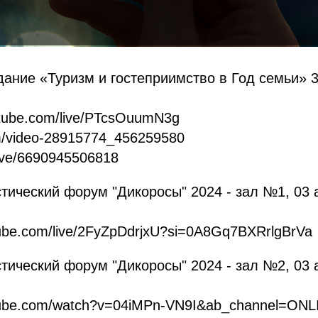
ание «Туризм и гостеприимство в Год семьи» 3
utube.com/live/PTcsOuumN3g
om/video-28915774_456259580
/live/6690945506818
тический форум "Дикоросы" 2024 - зал №1, 03 
tube.com/live/2FyZpDdrjxU?si=0A8Gq7BXRrlgBrVa
тический форум "Дикоросы" 2024 - зал №2, 03 
utube.com/watch?v=04iMPn-VN9I&ab_channel=ON