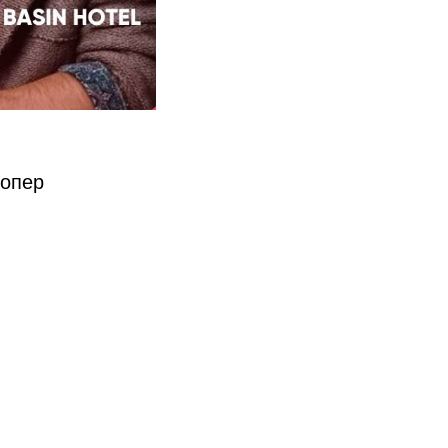
лопер