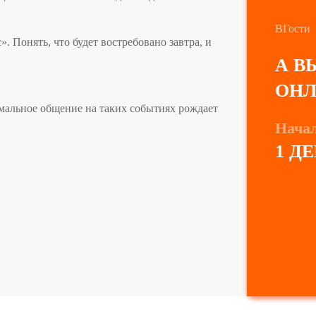
ВГости
. Понять, что будет востребовано завтра, и
А В
ОНЛ
мальное общение на таких событиях рождает
Нача
1 Д