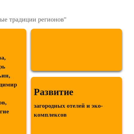
ные традиции регионов"
а,
рь
ьин,
адимир
Развитие
ов,
загородных отелей и эко-
гие
комплексов