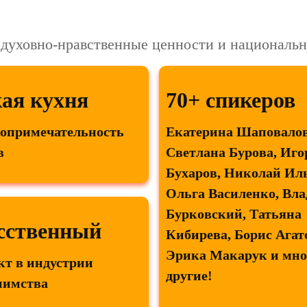
: духовно-нравственные ценности и националь
кая кухня
70+ спикеров
топримечательность
Екатерина Шаповалов
в
Светлана Бурова, Иго
Бухаров, Николай Ил
Ольга Василенко, Вл
Бурковский, Татьяна
сственный
Кибирева, Борис Агат
Эрика Макарук и мно
кт в индустрии
другие!
иимства